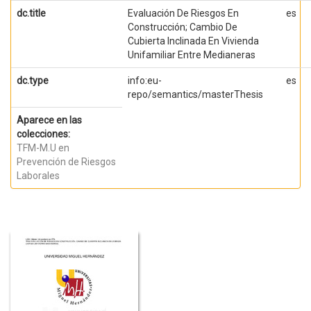
dc.title
Evaluación De Riesgos En
es
Construcción; Cambio De
Cubierta Inclinada En Vivienda
Unifamiliar Entre Medianeras
dc.type
info:eu-
es
repo/semantics/masterThesis
Aparece en las
colecciones:
TFM-M.U en
Prevención de Riesgos
Laborales