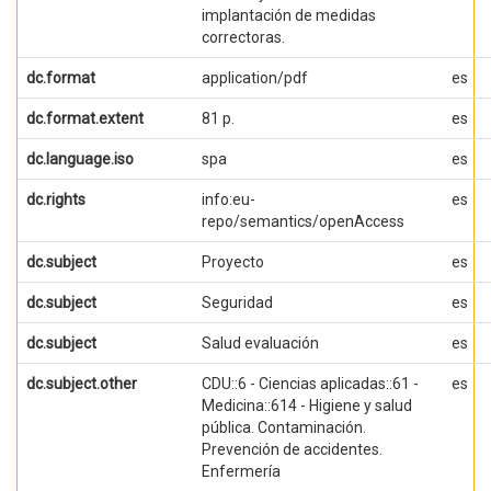
implantación de medidas
correctoras.
dc.format
application/pdf
es
dc.format.extent
81 p.
es
dc.language.iso
spa
es
dc.rights
info:eu-
es
repo/semantics/openAccess
dc.subject
Proyecto
es
dc.subject
Seguridad
es
dc.subject
Salud evaluación
es
dc.subject.other
CDU::6 - Ciencias aplicadas::61 -
es
Medicina::614 - Higiene y salud
pública. Contaminación.
Prevención de accidentes.
Enfermería