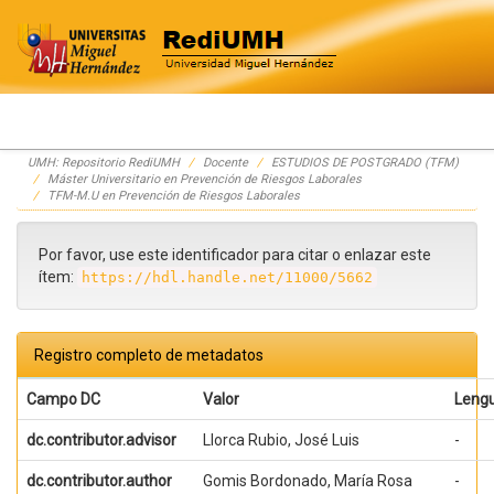
Skip
UMH: Repositorio RediUMH
Docente
ESTUDIOS DE POSTGRADO (TFM)
navigation
Máster Universitario en Prevención de Riesgos Laborales
TFM-M.U en Prevención de Riesgos Laborales
Por favor, use este identificador para citar o enlazar este
ítem:
https://hdl.handle.net/11000/5662
Registro completo de metadatos
Campo DC
Valor
Leng
dc.contributor.advisor
Llorca Rubio, José Luis
-
dc.contributor.author
Gomis Bordonado, María Rosa
-