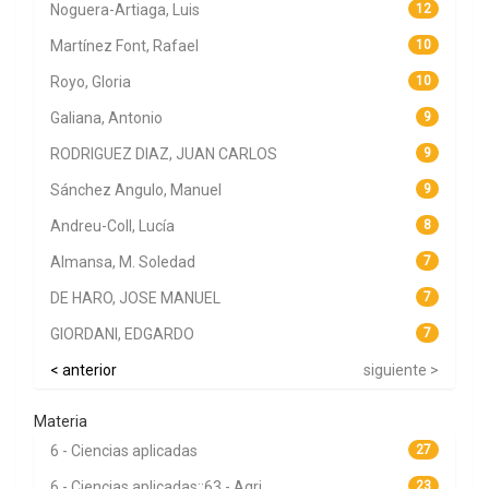
Noguera-Artiaga, Luis
12
Martínez Font, Rafael
10
Royo, Gloria
10
Galiana, Antonio
9
RODRIGUEZ DIAZ, JUAN CARLOS
9
Sánchez Angulo, Manuel
9
Andreu-Coll, Lucía
8
Almansa, M. Soledad
7
DE HARO, JOSE MANUEL
7
GIORDANI, EDGARDO
7
< anterior
siguiente >
Materia
6 - Ciencias aplicadas
27
6 - Ciencias aplicadas::63 - Agri...
23