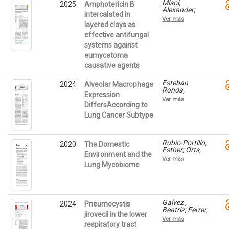
Misol,
Carlos; Hagen,
2025
Amphotericin B
Alexander;
Ferry; Colom,
intercalated in
Sáez, Esther;
María
Ver más
Colom, María
layered clays as
Francisca
Francisca;
effective antifungal
Darder,
systems against
Margarita;
Aranda, Pilar
eumycetoma
causative agents
Esteban
2024
Alveolar Macrophage
Ronda,
Expression
Violeta;
Ver más
Javaloyes,
DiffersAccording to
Javier;
Lung Cancer Subtype
Martínez-
López,
Sebastián;
Sancho-Chust,
Rubio-Portillo,
2020
The Domestic
José N.;
Esther; Orts,
Environment and the
Gálvez,
David; Llorca,
Ver más
Beatriz;
Eleuterio;
Lung Mycobiome
Chiner, Eusebi;
Fernández
Ferrer,
Aracil, Cleofé;
Consuelo;
Anton, Josefa;
Colom
Ferrer,
Valiente,
Consuelo;
Galvez ,
2024
Pneumocystis
María
Gálvez,
Beatriz; Ferrer,
Francisca
jirovecii in the lower
Beatriz;
Consuelo;
Ver más
Esteban
Esteban
respiratory tract
Ronda,