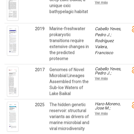
Zemskaya,
Dzhembekova,
Ver más
Tamara I.;
unique oxic
Nina;
Zakharenko,
Slabakova,
bathypelagic habitat
Alexandra S.;
Violeta;
Sakirko,
Slabakova,
Mariya V.;
Nataliya;
Ivanov,
Moncheva,
2019
Marine-freshwater
Cabello Yeves,
Vyacheslav G.;
Snejana;
prokaryotic
Ghai, Rohit;
Pedro J.;
Rodríguez
Rodríguez
Valera,
transitions require
Rodríguez
Valera,
Francisco
extensive changes in
Valera,
Francisco
the predicted
Francisco
proteome
Cabello Yeves,
2017
Genomes of Novel
Pedro J.;
Microbial Lineages
Zemskaya,
Ver más
Tamara I.;
Assembled from the
Rosselli,
Sub-Ice Waters of
Riccardo;
Lake Baikal
Coutinho,
Felipe H.;
Zakharenko,
Haro-Moreno,
2025
The hidden genetic
Alexandra S.;
Jose M.;
reservoir: structural
Blinov, Vadim
Roda-Garcia,
Ver más
V.; Rodriguez-
Juan J.;
variants as drivers of
Valera,
Molina
marine microbial and
Francisco
Pardines,
viral microdiversity
Carmen;
López-Pérez,