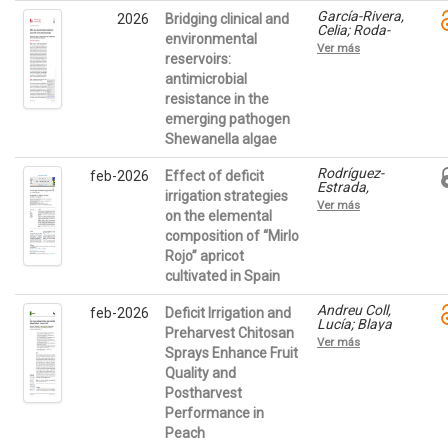
Mario
García-Rivera,
2026
Bridging clinical and
Celia; Roda-
environmental
García, Juan
Ver más
J.; Rodríguez,
reservoirs:
Juan Carlos;
antimicrobial
Molina-
resistance in the
Pardines,
Carmen;
emerging pathogen
Tyshkovska,
Shewanella algae
Iryna; Haro-
Moreno, Jose
M.; Martínez-
Rodríguez-
feb-2026
Effect of deficit
Murcia,
Estrada,
irrigation strategies
Antonio; Paz-
Marcos;
Ver más
Ventero,
Carbonell-
on the elemental
Maria; López-
Barrachina,
composition of “Mirlo
Pérez, Mario
Ángel A.;
Rojo” apricot
Andreu-Coll,
Lucía;
cultivated in Spain
Hernández,
Francisca;
Andreu Coll,
feb-2026
Deficit Irrigation and
Signes-Pastor,
Lucía; Blaya
Antonio J.
Preharvest Chitosan
Ros, Pedro J;
Ver más
García
Sprays Enhance Fruit
Castellanos,
Quality and
Begoña;
Postharvest
Vigueras
Fernández,
Performance in
Jesús;
Peach
Morales