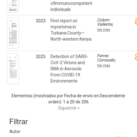
Ronda,
ofimmunocompetent
Violeta;
Violeta;
Revelles,
individuals
Sancho-Chust,
Elena; Pérez-
José N.; Amat,
Martín, Carlos;
Beatriz;
Colom
2023
First report on
Gómez
Chiner, Eusebi;
Valiente,
Imbernón,
mycetoma in
Colom
María
Enrique;
Ver más
Valiente,
Francisca;
Turkana County—
Adsuar, Jorge;
María
Ferrer,
Piqueras,
North-western Kenya
Francisca
Consuelo;
Pedro; Amat,
LOCHUKE,
Beatriz;
JOHN EKAI;
Franco, José;
Ferrández,
Colom
Ferrer,
2025
Detection of SARS-
David;
Valiente,
Consuelo;
CoV-2 Virions and
Ramírez,
María
Gomez-
Ver más
Laura; Gomez-
Francisca
Sanchez,
RNA in Aerosols
Sanchez,
Noelia; López-
From COVID-19
Noelia; Leting,
Botella, Jaime;
Simion;
Environments
Esteban
Hernández,
Ronda,
Carmen
Violeta; Ruíz,
Paloma;
Elementos (mostrados por Fecha de envío en Descendente
Yubero Funes,
orden): 1 a 20 de 206
Eduardo;
Crespo, Javier;
Siguiente >
Chiner, Eusebi;
Colom
Filtrar
Valiente,
María
Francisca
Autor