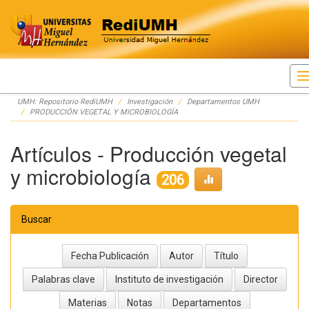
Skip
UMH: Repositorio RediUMH
Investigación
Departamentos UMH
navigation
PRODUCCIÓN VEGETAL Y MICROBIOLOGÍA
Artículos - Producción vegetal
y microbiología
206
Buscar