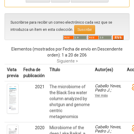
Suscribirse para recibir un correo electrónico cada vez que se
introduzca un ítem en esta colección.
Elementos (mostrados por Fecha de envío en Descendente
orden): 1 a 20 de 206
Siguiente >
Vista
Fecha de
Título
Autor(es)
Acc
previa
publicación
Cabello Yeves,
2021
The microbiome of
Pedro J.;
the Black Sea water
Callieri,
Ver más
Cristiana;
column analyzed by
Picazo,
shotgun and genome
Antonio;
centric
Mehrshad,
Maliheh; Haro
metagenomics
Moreno, Jose
M.; Roda
Cabello Yeves,
2020
Microbiome of the
García, Juan
Pedro J.;
J.;
deep Lake Baikal, a