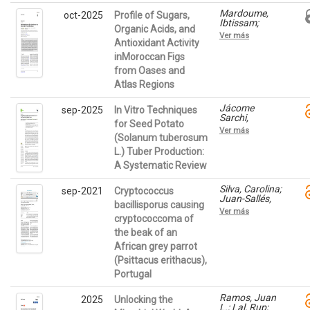
Guevara,
Donaldo;
Mardoume,
oct-2025
Profile of Sugars,
García García,
Ibtissam;
Organic Acids, and
José; García
Teruel Andreu,
Ver más
Brunton,
Candela;
Antioxidant Activity
Jesús; Calín
Martínez,
inMoroccan Figs
Sánchez,
Rafael; Bouda,
Ángel;
from Oases and
Said;
Hernández,
Khachtib,
Atlas Regions
Francisca;
Youssef;
Galindo,
Hernández,
Alejandro
Jácome
sep-2025
In Vitro Techniques
Francisca;
Sarchi,
Haddioui,
for Seed Potato
Guillermo
Abdelmajid
Ver más
Alexander;
(Solanum tuberosum
Coronel
L.) Tuber Production:
Montesdeoca,
A Systematic Review
Nataly
Tatiana;
Hernández,
Silva, Carolina;
sep-2021
Cryptococcus
Francisca;
Juan-Sallés,
bacillisporus causing
Martínez,
Carles;
Ver más
Rafael Todos
Mendes,
cryptococcoma of
Santos
Joana;
the beak of an
Mendes, Ana ;
African grey parrot
Ruivo,
Mariana;
(Psittacus erithacus),
Abad, Juan L;
Portugal
Hagen, Ferry;
Colom
Valiente,
Ramos, Juan
2025
Unlocking the
María
L.; Lal, Rup;