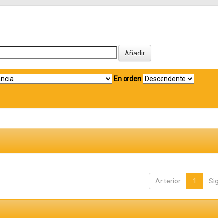
En orden
Anterior
1
Si