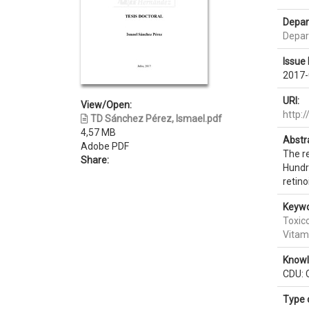
Depar
Depar
Issue 
2017-
URI:
View/Open:
http:
TD Sánchez Pérez, Ismael.pdf
4,57 MB
Abstr
Adobe PDF
The re
Share:
Hundre
retino
Keywo
Toxic
Vitam
Knowl
CDU: C
Type 