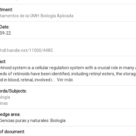
tment:
tamentos de la UMH::Biología Aplicada
Date:
09-22
//hdl.handle.net/11000/4485
act:
tinoid system is a cellular regulation system with a crucial role in man
ds of retinoids have been identified, including retinyl esters, the storag
id in blood; retinal, involved i...
Ver más
rds/Subjects:
ología
inas
edge area:
iencias puras y naturales: Biología
of document: