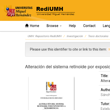
Home
Browse
Help
Contact
Lan
Skip
UMH: Repositorio RediUMH
Investigación
Tesis doctorales
navigation
Please use this identifier to cite or link to this item:
Alteración del sistema retinoide por exposi
Title:
Altera
Autho
Sánch
Tutor:
Esteb