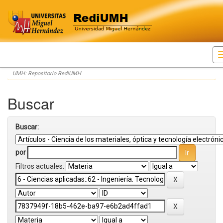
Skip
UMH: Repositorio RediUMH
navigation
Buscar
Buscar:
por
Filtros actuales: