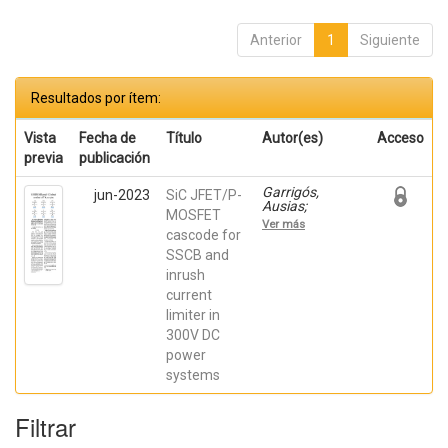
Anterior
1
Siguiente
Resultados por ítem:
Vista
Fecha de
Título
Autor(es)
Acceso
previa
publicación
Garrigós,
jun-2023
SiC JFET/P-
Ausias;
MOSFET
Marroquí,
Ver más
David; Blanes,
cascode for
Jose M.; Torres,
SSCB and
C.; Orts, Carlos;
inrush
Casado, Pablo;
Orts, Carlos;
current
Casado, Pablo
limiter in
300V DC
power
systems
Filtrar