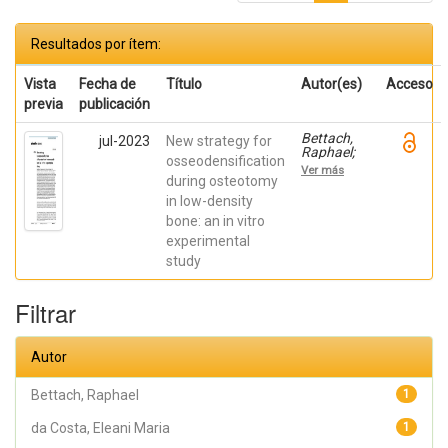
Resultados por ítem:
Vista
Fecha de
Título
Autor(es)
Acceso
previa
publicación
Bettach,
jul-2023
New strategy for
Raphael;
osseodensification
Boukhris,
Ver más
Gilles; De
during osteotomy
Aza,
in low-density
Piedad ; da
bone: an in vitro
Costa,
Eleani
experimental
Maria;
study
SCARANO,
Antonio;
Oliveira
Filtrar
Fernandes,
Gustavo
Vicentis;
Gehrke,
Autor
Sergio
Alexandre
Bettach, Raphael
1
da Costa, Eleani Maria
1