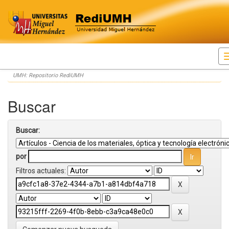
Skip
UMH: Repositorio RediUMH
navigation
Buscar
Buscar:
por
Filtros actuales: