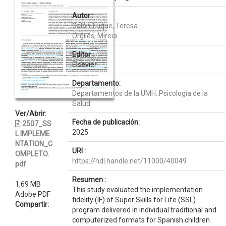
Autor :
Galán-Luque, Teresa
Orgilés, Mireia
Editor :
Elsevier
Departamento:
Departamentos de la UMH::Psicología de la
Salud
Ver/Abrir:
Fecha de publicación:
2507_SS
2025
L IMPLEME
NTATION_C
URI :
OMPLETO.
https://hdl.handle.net/11000/40049
pdf
Resumen :
1,69 MB
This study evaluated the implementation
Adobe PDF
fidelity (IF) of Super Skills for Life (SSL)
Compartir:
program delivered in individual traditional and
computerized formats for Spanish children