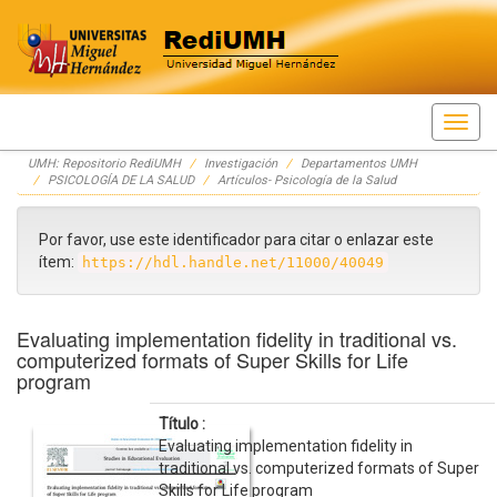
Skip
UMH: Repositorio RediUMH
Investigación
Departamentos UMH
navigation
PSICOLOGÍA DE LA SALUD
Artículos- Psicología de la Salud
Por favor, use este identificador para citar o enlazar este
ítem:
https://hdl.handle.net/11000/40049
Evaluating implementation fidelity in traditional vs.
computerized formats of Super Skills for Life
program
Título :
Evaluating implementation fidelity in
traditional vs. computerized formats of Super
Skills for Life program