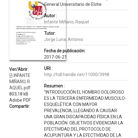
General Universitario de Elche
Autor :
Infante Miñano, Raquel
Tutor:
Jorge Luna, Antonio
Fecha de publicación:
2017-06-21
URI :
Ver/Abrir:
http://hdl.handle.net/11000/3998
INFANTE
MIÑANO, R
Resumen :
AQUEL.pdf
"INTRODUCCIÓN EL HOMBRO DOLOROSO
803,18 kB
ES LA TERCERA ENFERMEDAD MUSCULO-
Adobe PDF
ESQUELÉTICA CON MAYOR
Compartir:
PREVALENCIA, LLEGANDO A CAUSAR
UNA GRAN DISCAPACIDAD FÍSICA EN LA
POBLACIÓN. OBJETIVOS EVIDENCIAR LA
EFECTIVIDAD DEL PROTOCOLO DE
ACUPUNTURA Y LA EFECTIVIDAD DE LA