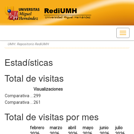
Skip
UMH: Repositorio RediUMH
navigation
Estadísticas
Total de visitas
Visualizaciones
Comparativa ...
299
Comparativa ...
261
Total de visitas por mes
febrero
marzo
abril
mayo
junio
julio
2026
2026
2026
2026
2026
2026