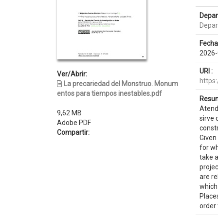
Depar
Depar
Fecha
2026-
URI :
Ver/Abrir:
https
La precariedad del Monstruo. Monum
entos para tiempos inestables.pdf
Resum
Atendi
9,62 MB
sirve
Adobe PDF
constr
Compartir:
Given 
for w
take a
projec
are r
which 
Places
order 