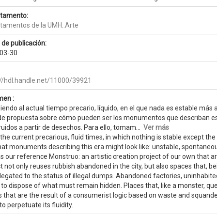
tamento:
tamentos de la UMH::Arte
 de publicación:
03-30
://hdl.handle.net/11000/39921
en :
endo al actual tiempo precario, líquido, en el que nada es estable más a
 de propuesta sobre cómo pueden ser los monumentos que describan est
uidos a partir de desechos. Para ello, tomam...
Ver más
the current precarious, fluid times, in which nothing is stable except th
hat monuments describing this era might look like: unstable, spontaneou
s our reference Monstruo: an artistic creation project of our own that ar
t not only reuses rubbish abandoned in the city, but also spaces that, be
elegated to the status of illegal dumps. Abandoned factories, uninhabit
to dispose of what must remain hidden. Places that, like a monster, que
 that are the result of a consumerist logic based on waste and squande
to perpetuate its fluidity.