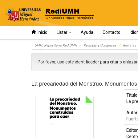
Inicio
Listar
Ayuda
Contacto
Idi
Skip
UMH: Repositorio RediUMH
Revistas y Congresos
Revistas
navigation
Por favor, use este identificador para citar o enlaza
La precariedad del Monstruo. Monumentos 
Título 
La pr
Autor 
Fuert
Editor 
Centr