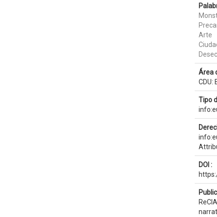
Palab
Mons
Preca
Arte
Ciuda
Dese
Área 
CDU: B
Tipo 
info:
Derec
info:
Attri
DOI :
https
Publi
ReCIA
narrat