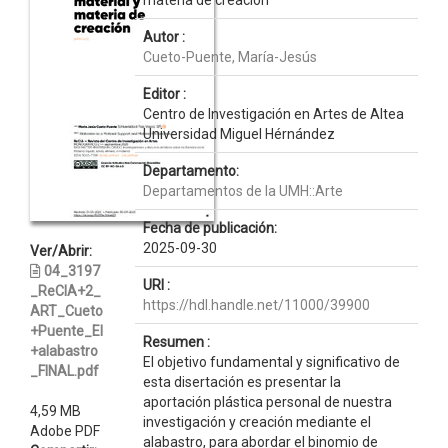
materia de creación
Autor :
Cueto-Puente, María-Jesús
Editor :
Centro de Investigación en Artes de Altea
Universidad Miguel Hérnández
Departamento:
Departamentos de la UMH::Arte
Fecha de publicación:
2025-09-30
Ver/Abrir:
04_3197
URI :
_ReCIA+2_
https://hdl.handle.net/11000/39900
ART_Cueto
+Puente_El
Resumen :
+alabastro
El objetivo fundamental y significativo de
_FINAL.pdf
esta disertación es presentar la
aportación plástica personal de nuestra
4,59 MB
investigación y creación mediante el
Adobe PDF
alabastro, para abordar el binomio de