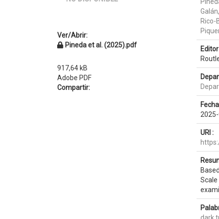
Pined
Galán
Rico-B
Pique
Ver/Abrir:
Pineda et al. (2025).pdf
Editor 
Routl
917,64 kB
Depar
Adobe PDF
Depar
Compartir:
Fecha
2025-
URI :
https
Resum
Based
Scale 
examin
Palab
dark t