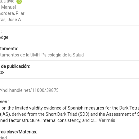
a, David
, Manuel
ordera, Pilar
ras, José A.
:
edge
tamento:
tamentos de la UMH::Psicología de la Salud
 de publicación:
08
://hdl.handle.net/11000/39875
en :
 on the limited validity evidence of Spanish measures for the Dark Tet
(IAS), derived from the Short Dark Triad (SD3) and the Assessment of S
ed factor structure, internal consistency, and cr...
Ver más
ras clave/Materias:
riad