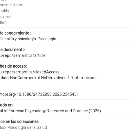
nistic traits
nality
ssment
tion
de conocimiento :
ilosofía y psicología: Psicología
de documento :
eu-repo/semantics/article
hos de acceso:
eu-repo/semantics/closedAccess
bution-NonCommercial-NoDerivatives 4.0 Internacional
://doi.org/10.1080/24732850.2025.2545451
cado en:
al of Forensic Psychology Research and Practice (2025)
ce en las colecciones:
los- Psicología de la Salud