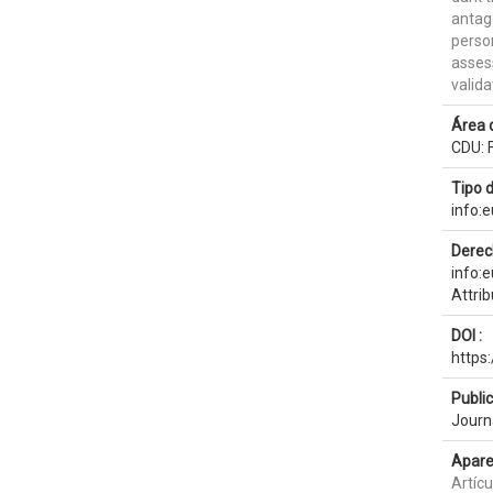
antago
perso
asse
valida
Área 
CDU: F
Tipo 
info:
Derec
info:
Attri
DOI :
https
Publi
Journ
Apare
Artícu