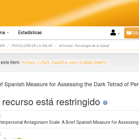
oma
Estadísticas
Bib
UMH
PSICOLOGÍA DE LA SALUD
Artículos- Psicología de la Salud
r este ítem:
https://hdl.handle.net/11000/39875
f Spanish Measure for Assessing the Dark Tetrad of Per
 recurso está restringido
:
nterpersonal Antagonism Scale: A Brief Spanish Measure for Assessing 
: