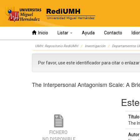
Inicio
Listar
Ayuda
Contacto
Idi
Skip
UMH: Repositorio RediUMH
Investigación
Departamentos 
navigation
Por favor, use este identificador para citar o enlaza
The Interpersonal Antagonism Scale: A Brie
Este
Título 
The I
Autor 