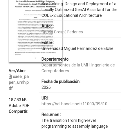
Scaffolding: Design and Deployment of a
Locally Optimized GenAI Assistant for the
CODE-2 Educational Architecture
Autor :
García Crespí, Federico
Editor :
Universidad Miguel Hernández de Elche
Departamento:
Departamentos de la UMH::Ingeniería de
Ver/Abrir:
Computadores
caee_pa
Fecha de publicación:
per_umh.p
2026
df
URI :
187,83 kB
https://hdl.handle.net/11000/39810
Adobe PDF
Compartir:
Resumen :
The transition from high-level
programming to assembly language