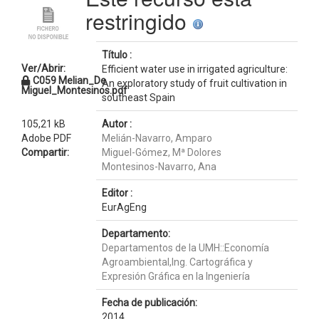
restringido
Título :
Ver/Abrir:
Efficient water use in irrigated agriculture:
C059 Melian_De
An exploratory study of fruit cultivation in
Miguel_Montesinos.pdf
southeast Spain
105,21 kB
Autor :
Adobe PDF
Melián-Navarro, Amparo
Compartir:
Miguel-Gómez, Mª Dolores
Montesinos-Navarro, Ana
Editor :
EurAgEng
Departamento:
Departamentos de la UMH::Economía
Agroambiental,Ing. Cartográfica y
Expresión Gráfica en la Ingeniería
Fecha de publicación:
2014