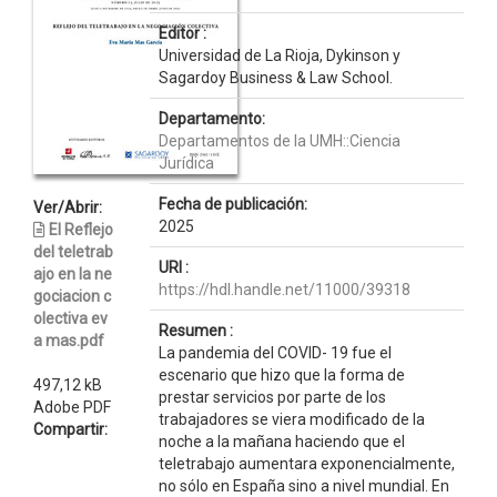
Editor :
Universidad de La Rioja, Dykinson y
Sagardoy Business & Law School.
Departamento:
Departamentos de la UMH::Ciencia
Jurídica
Fecha de publicación:
Ver/Abrir:
2025
El Reflejo
del teletrab
URI :
ajo en la ne
https://hdl.handle.net/11000/39318
gociacion c
olectiva ev
Resumen :
a mas.pdf
La pandemia del COVID- 19 fue el
escenario que hizo que la forma de
497,12 kB
prestar servicios por parte de los
Adobe PDF
trabajadores se viera modificado de la
Compartir:
noche a la mañana haciendo que el
teletrabajo aumentara exponencialmente,
no sólo en España sino a nivel mundial. En