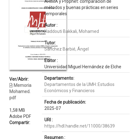
ARIMA y Prophet: comparación de
métodos y buenas prácticas en series
temporales
Autor :
Haddouti Bakkali, Mohamed
Tutor:
Sánchez Barbié, Ángel
Editor :
Universidad Miguel Hernández de Elche
Departamento:
Ver/Abrir:
Departamentos de la UMH::Estudios
Memoria
Económicos y Financieros
Mohamed.
pdf
Fecha de publicación:
2025-07
1,58 MB
Adobe PDF
URI :
Compartir:
https://hdl.handle.net/11000/38639
Resumen :