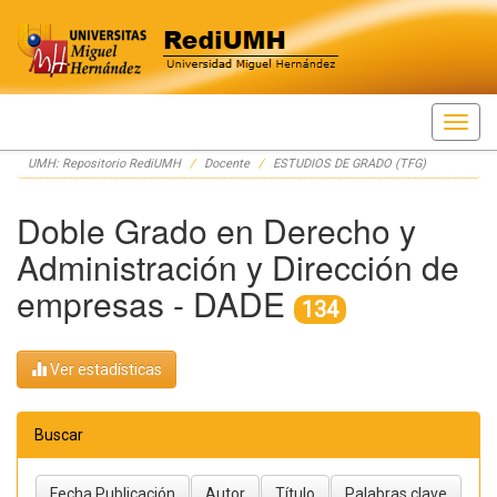
Skip
UMH: Repositorio RediUMH
Docente
ESTUDIOS DE GRADO (TFG)
navigation
Doble Grado en Derecho y
Administración y Dirección de
empresas - DADE
134
Ver estadísticas
Buscar