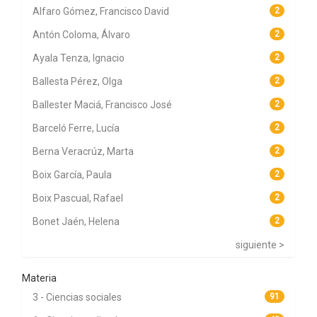
Alfaro Gómez, Francisco David
2
Antón Coloma, Álvaro
2
Ayala Tenza, Ignacio
2
Ballesta Pérez, Olga
2
Ballester Maciá, Francisco José
2
Barceló Ferre, Lucía
2
Berna Veracrúz, Marta
2
Boix García, Paula
2
Boix Pascual, Rafael
2
Bonet Jaén, Helena
2
siguiente >
Materia
3 - Ciencias sociales
91