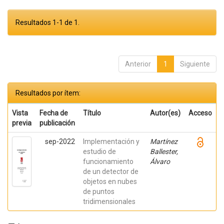
Resultados 1-1 de 1.
Anterior
1
Siguiente
Resultados por ítem:
Vista
Fecha de
Título
Autor(es)
Acceso
previa
publicación
sep-2022
Implementación y
Martínez
estudio de
Ballester,
funcionamiento
Álvaro
de un detector de
objetos en nubes
de puntos
tridimensionales