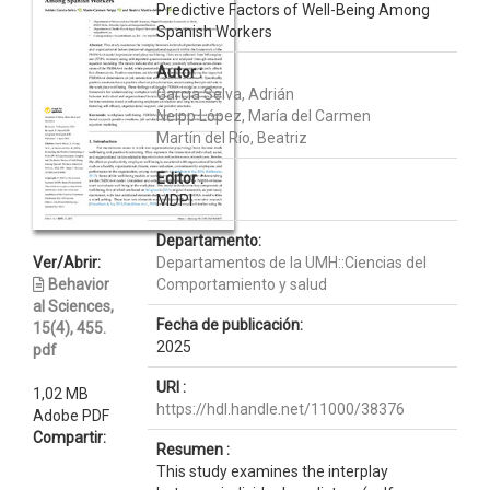
Predictive Factors of Well-Being Among
Spanish Workers
Autor :
García Selva, Adrián
Neipp López, María del Carmen
Martín del Río, Beatriz
Editor :
MDPI
Departamento:
Ver/Abrir:
Departamentos de la UMH::Ciencias del
Behavior
Comportamiento y salud
al Sciences,
Fecha de publicación:
15(4), 455.
2025
pdf
URI :
1,02 MB
https://hdl.handle.net/11000/38376
Adobe PDF
Compartir:
Resumen :
This study examines the interplay