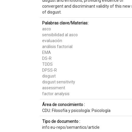
disgust and emotions, providing evidence of
convergent and discriminant validity of this new 
of disgust.
Palabras clave/Materias:
asco
sensibilidad al asco
evaluación
análisis factorial
EMA
DS-R
TDDS
DPSS-R
disgust
disgust sensitivity
assessment
factor analysis
Área de conocimiento :
CDU: Filosofía y psicología: Psicología
Tipo de documento :
info:eu-repo/semantics/article