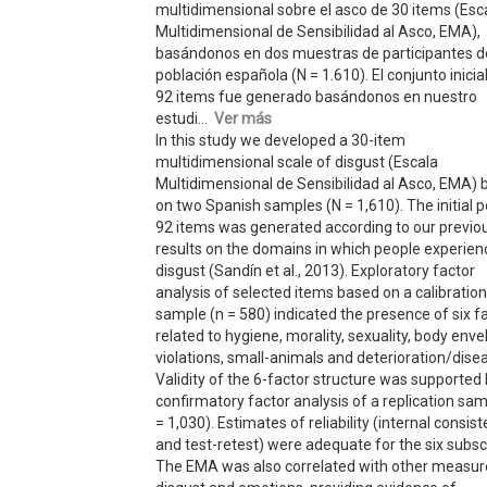
multidimensional sobre el asco de 30 items (Esc
Multidimensional de Sensibilidad al Asco, EMA),
basándonos en dos muestras de participantes d
población española (N = 1.610). El conjunto inicia
92 items fue generado basándonos en nuestro
estudi...
Ver más
In this study we developed a 30-item
multidimensional scale of disgust (Escala
Multidimensional de Sensibilidad al Asco, EMA) 
on two Spanish samples (N = 1,610). The initial p
92 items was generated according to our previo
results on the domains in which people experien
disgust (Sandín et al., 2013). Exploratory factor
analysis of selected items based on a calibration
sample (n = 580) indicated the presence of six f
related to hygiene, morality, sexuality, body env
violations, small-animals and deterioration/dise
Validity of the 6-factor structure was supported
confirmatory factor analysis of a replication sam
= 1,030). Estimates of reliability (internal consis
and test-retest) were adequate for the six subsc
The EMA was also correlated with other measur