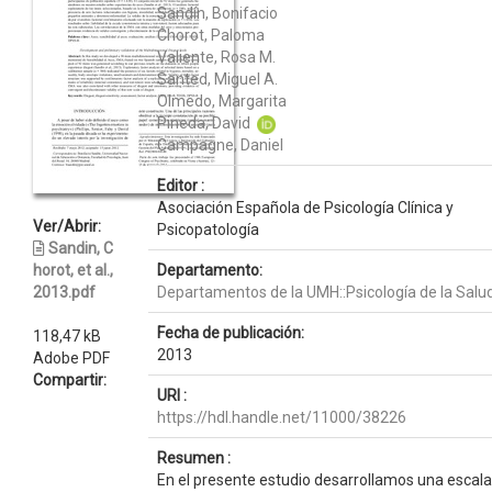
Sandín, Bonifacio
Chorot, Paloma
Valiente, Rosa M.
Santed, Miguel A.
Olmedo, Margarita
Pineda, David
Campagne, Daniel
Editor :
Asociación Española de Psicología Clínica y
Ver/Abrir:
Psicopatología
Sandin, C
horot, et al.,
Departamento:
2013.pdf
Departamentos de la UMH::Psicología de la Salu
Fecha de publicación:
118,47 kB
2013
Adobe PDF
Compartir:
URI :
https://hdl.handle.net/11000/38226
Resumen :
En el presente estudio desarrollamos una escala