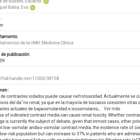
 de Bustillo, Eduardo
guel Balsa, Eva
:
er
tamento:
tamentos de la UMH::Medicina Clínica
 de publicación:
09
://hdl.handle.net/11000/38158
en :
o de contrastes iodados puede causar nefrotoxicidad. Actualmente se c
ivos del da˜no renal, ya que en la mayoría de loscasos coexisten otras 
astes actuales de bajaosmolaridad e isoosmolares,...
Ver más
e of iodinated contrast media can cause renal toxicity. Whether contra
 is currently the subject of debate, given that inmost cases, other pote
nt low-osmolar andiso-osmolar contrast media, the incidence rate of c
 low-risk population but can increase to 37% in patients who are adminis