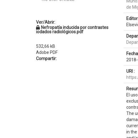
Muñoz
de Mi
Editor 
Ver/Abrir:
Elsevi
Nefropatía inducida por contrastes
iodados radiológicos.pdf
Depar
Depar
532,66 kB
Adobe PDF
Fecha
Compartir:
2018-
URI :
https
Resum
El us
exclus
contr
The us
damage
curre
in the