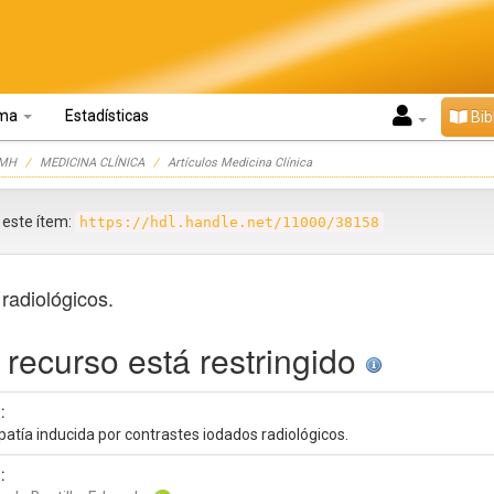
oma
Estadísticas
Bib
UMH
MEDICINA CLÍNICA
Artículos Medicina Clínica
r este ítem:
https://hdl.handle.net/11000/38158
radiológicos.
 recurso está restringido
:
atía inducida por contrastes iodados radiológicos.
: