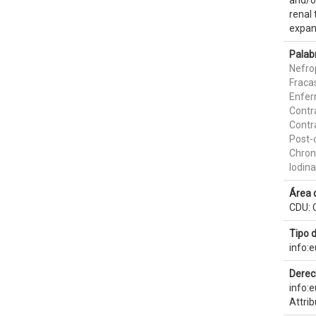
and/o
renal
expans
Palab
Nefro
Fraca
Enfer
Contr
Contr
Post-c
Chron
Iodin
Área 
CDU: 
Tipo 
info:
Derec
info:
Attri