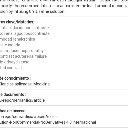
r who have renal failure with an estimatedglomerular filtration rate (e
 toxicity, therecommendation is to administer the least amount of cont
ion by infusing 0.9% saline solution.
ras clave/Materias:
patía inducidapor contraste
so renal agudoposcontraste
medad renalcrónica
aste iodado
ast-inducednephropathy
ontrast acuterenal failure
ic kidneydisease
ated contrast
de conocimiento :
Ciencias aplicadas: Medicina
de documento :
eu-repo/semantics/article
hos de acceso:
eu-repo/semantics/closedAccess
bution-NonCommercial-NoDerivatives 4.0 Internacional