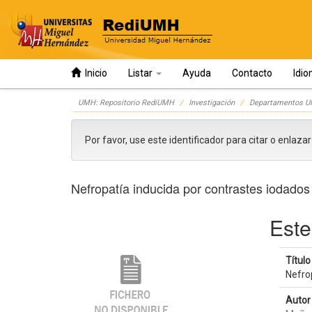
Inicio
Listar
Ayuda
Contacto
Idi
Skip
UMH: Repositorio RediUMH
Investigación
Departamentos 
navigation
Por favor, use este identificador para citar o enlaza
Nefropatía inducida por contrastes iodados 
Este
Título 
Nefrop
Autor 