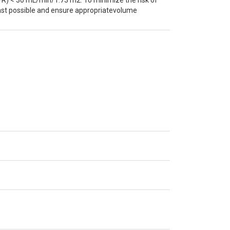
GFR) < 30 mL/min/1.73 m2. To minimize the risk of
rast possible and ensure appropriatevolume