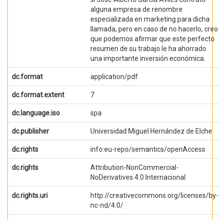
alguna empresa de renombre
especializada en marketing para dicha
llamada, pero en caso de no hacerlo, creo
que podemos afirmar que este perfecto
resumen de su trabajo le ha ahorrado
una importante inversión económica.
dc.format
application/pdf
dc.format.extent
7
dc.language.iso
spa
dc.publisher
Universidad Miguel Hernández de Elche
dc.rights
info:eu-repo/semantics/openAccess
dc.rights
Attribution-NonCommercial-
NoDerivatives 4.0 Internacional
dc.rights.uri
http://creativecommons.org/licenses/by-
nc-nd/4.0/