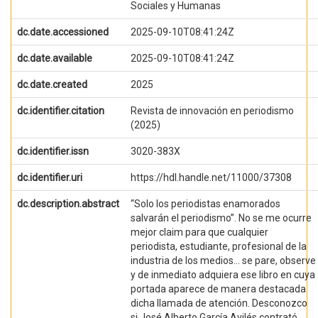
Sociales y Humanas
dc.date.accessioned
2025-09-10T08:41:24Z
dc.date.available
2025-09-10T08:41:24Z
dc.date.created
2025
dc.identifier.citation
Revista de innovación en periodismo
(2025)
dc.identifier.issn
3020-383X
dc.identifier.uri
https://hdl.handle.net/11000/37308
dc.description.abstract
“Solo los periodistas enamorados
salvarán el periodismo”. No se me ocurre
mejor claim para que cualquier
periodista, estudiante, profesional de la
industria de los medios… se pare, observe
y de inmediato adquiera ese libro en cuya
portada aparece de manera destacada
dicha llamada de atención. Desconozco
si José Alberto García Avilés contrató