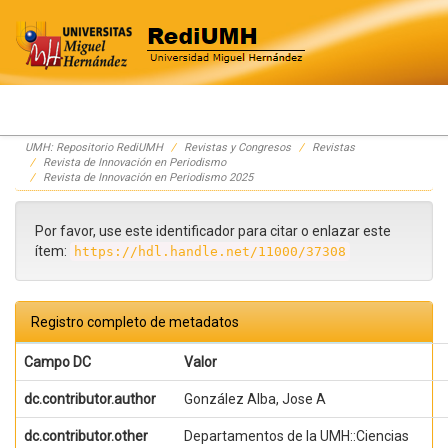
Skip
UMH: Repositorio RediUMH
Revistas y Congresos
Revistas
navigation
Revista de Innovación en Periodismo
Revista de Innovación en Periodismo 2025
Por favor, use este identificador para citar o enlazar este
ítem:
https://hdl.handle.net/11000/37308
Registro completo de metadatos
Campo DC
Valor
dc.contributor.author
González Alba, Jose A
dc.contributor.other
Departamentos de la UMH::Ciencias