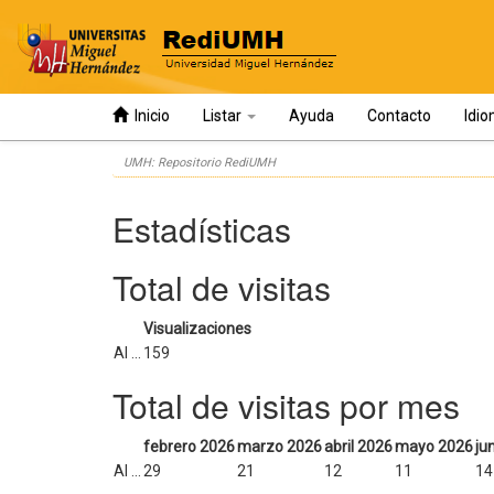
Inicio
Listar
Ayuda
Contacto
Idi
Skip
UMH: Repositorio RediUMH
navigation
Estadísticas
Total de visitas
Visualizaciones
Al ...
159
Total de visitas por mes
febrero 2026
marzo 2026
abril 2026
mayo 2026
ju
Al ...
29
21
12
11
14