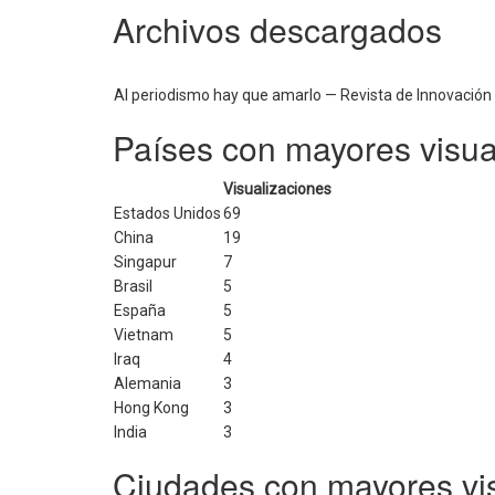
Archivos descargados
Al periodismo hay que amarlo — Revista de Innovación
Países con mayores visua
Visualizaciones
Estados Unidos
69
China
19
Singapur
7
Brasil
5
España
5
Vietnam
5
Iraq
4
Alemania
3
Hong Kong
3
India
3
Ciudades con mayores vi