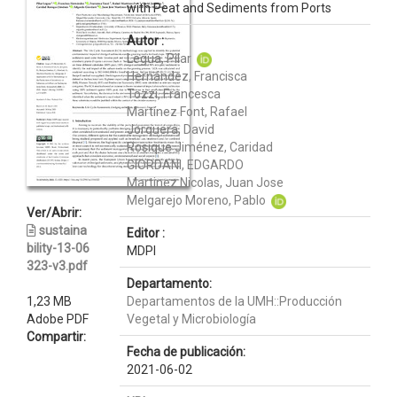
with Peat and Sediments from Ports
Autor :
Legua, Pilar
Hernández, Francisca
Tozzi, Francesca
Martínez Font, Rafael
Jorquera, David
Rosique Jiménez, Caridad
GIORDANI, EDGARDO
Martinez Nicolas, Juan Jose
Melgarejo Moreno, Pablo
Ver/Abrir:
sustaina
Editor :
bility-13-06
MDPI
323-v3.pdf
Departamento:
1,23 MB
Departamentos de la UMH::Producción
Adobe PDF
Vegetal y Microbiología
Compartir:
Fecha de publicación:
2021-06-02