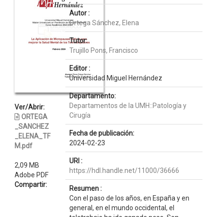
Autor :
Ortega Sánchez, Elena
Tutor:
Trujillo Pons, Francisco
Editor :
Universidad Miguel Hernández
Departamento:
Departamentos de la UMH::Patología y
Ver/Abrir:
Cirugía
ORTEGA
_SANCHEZ
Fecha de publicación:
_ELENA_TF
2024-02-23
M.pdf
URI :
2,09 MB
https://hdl.handle.net/11000/36666
Adobe PDF
Compartir:
Resumen :
Con el paso de los años, en España y en
general, en el mundo occidental, el