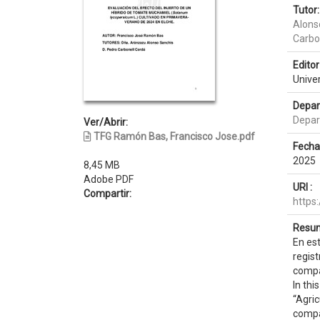
Tutor:
Alons
Carbo
Editor 
Unive
Depar
Depar
Ver/Abrir:
TFG Ramón Bas, Francisco Jose.pdf
Fecha
2025
8,45 MB
Adobe PDF
URI :
Compartir:
https
Resum
En est
regis
compa
In thi
“Agric
compa