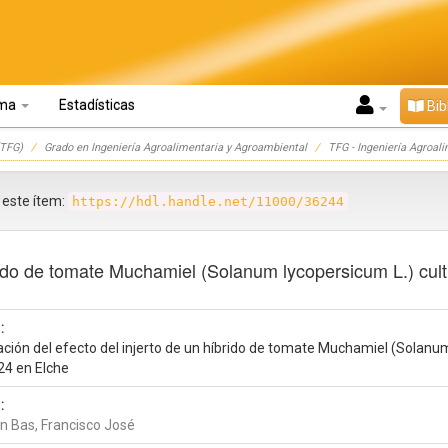
oma
Estadísticas
Bib
TFG)
Grado en Ingeniería Agroalimentaria y Agroambiental
TFG - Ingeniería Agroal
r este ítem:
https://hdl.handle.net/11000/36244
brido de tomate Muchamiel (Solanum lycopersicum L.) cu
:
ación del efecto del injerto de un híbrido de tomate Muchamiel (Solanu
24 en Elche
:
 Bas, Francisco José