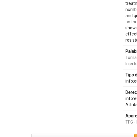
treat
numbe
and qu
on the
showin
effect
resist
Palab
Toma
Injert
Tipo 
info:
Derec
info:
Attri
Apare
TFG -