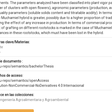
ments. The parameters analyzed have been classified into plant vigor p
r of clusters with open flowers), agronomic parameters (production, av
ality parameters (soluble solids content and titratable acidity). In term
 Muchamiel hybrid is greater, possibly due to a higher proportion of tra
g the effect of any increase in production. In terms of commercial prod
 of grafting on different rootstocks is marked in the case of Muchamie
ances in these rootstocks, which must have been lost in the hybrid.
ras clave/Materias:
te
o
de documento :
eu-repo/semantics/bachelorThesis
hos de acceso:
eu-repo/semantics/openAccess
bution-NonCommercial-NoDerivatives 4.0 Internacional
ce en las colecciones:
 Ingeniería Agroalimentaria y Agroambiental