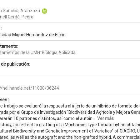
o Sanchis, Aránzazu
nell Cerdá, Pedro
:
rsidad Miguel Hernández de Elche
tamento:
tamentos de la UMH::Biología Aplicada
 de publicación:
://hdl.handle.net/11000/36244
en :
e trabajo se evaluará la respuesta al injerto de un híbrido de tomate de 
trada por el Grupo de Investigación “Biodiversidad Agrícola y Mejora Ge
rarán 10 patrones distintos, así como el autoin...
Ver más
s study, the effect to grafting of a Muchamiel-type tomato hybrid obtai
ultural Biodiversity and Genetic Improvement of Varieties” of CIAGRO, U
red, as well as the autograft and the non-grafted hybrid. A commercial