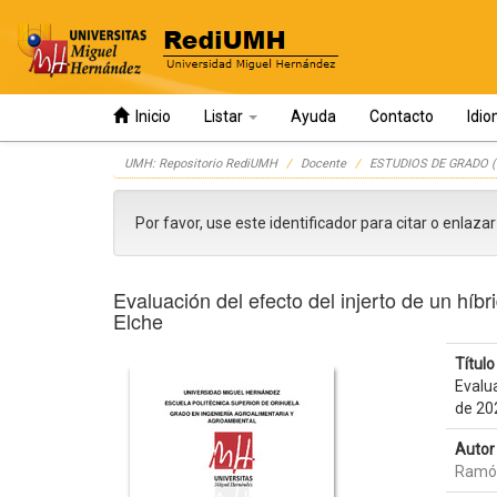
Inicio
Listar
Ayuda
Contacto
Idi
Skip
UMH: Repositorio RediUMH
Docente
ESTUDIOS DE GRADO (
navigation
Por favor, use este identificador para citar o enlaza
Evaluación del efecto del injerto de un hí
Elche
Título 
Evalu
de 20
Autor 
Ramón