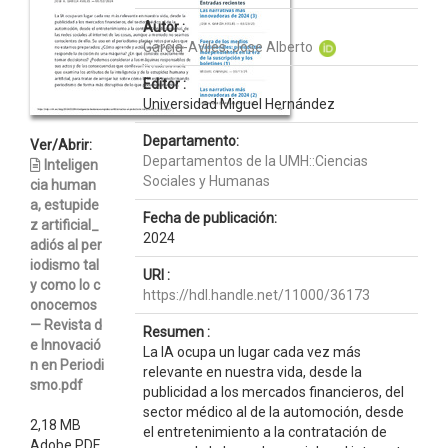
Autor :
García-Aviles, Jose Alberto
Editor :
Universidad Miguel Hernández
Departamento:
Ver/Abrir:
Departamentos de la UMH::Ciencias
Inteligen
Sociales y Humanas
cia human
a, estupide
Fecha de publicación:
z artificial_
2024
adiós al per
iodismo tal
URI :
y como lo c
https://hdl.handle.net/11000/36173
onocemos
— Revista d
Resumen :
e Innovació
La IA ocupa un lugar cada vez más
n en Periodi
relevante en nuestra vida, desde la
smo.pdf
publicidad a los mercados financieros, del
sector médico al de la automoción, desde
2,18 MB
el entretenimiento a la contratación de
Adobe PDF