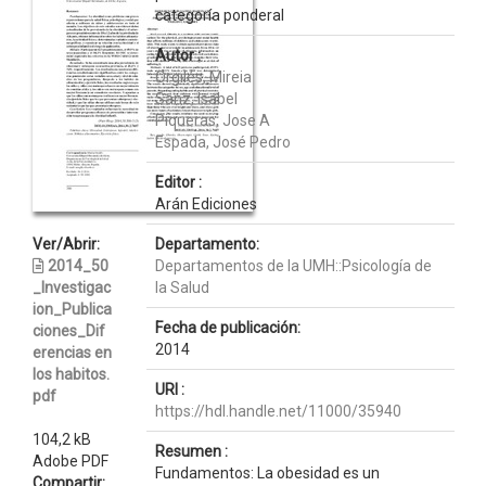
categoría ponderal
Autor :
Orgilés, Mireia
Sanz, Isabel
Piqueras, Jose A
Espada, José Pedro
Editor :
Arán Ediciones
Ver/Abrir:
Departamento:
2014_50
Departamentos de la UMH::Psicología de
_Investigac
la Salud
ion_Publica
Fecha de publicación:
ciones_Dif
2014
erencias en
los habitos.
URI :
pdf
https://hdl.handle.net/11000/35940
104,2 kB
Resumen :
Adobe PDF
Fundamentos: La obesidad es un
Compartir: