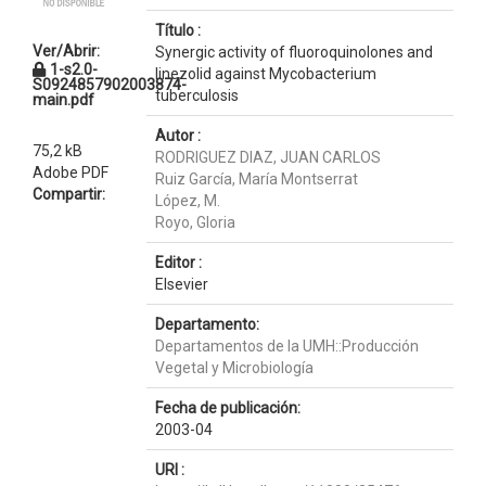
Título :
Ver/Abrir:
Synergic activity of fluoroquinolones and
1-s2.0-
linezolid against Mycobacterium
S0924857902003874-
tuberculosis
main.pdf
Autor :
75,2 kB
RODRIGUEZ DIAZ, JUAN CARLOS
Adobe PDF
Ruiz García, María Montserrat
Compartir:
López, M.
Royo, Gloria
Editor :
Elsevier
Departamento:
Departamentos de la UMH::Producción
Vegetal y Microbiología
Fecha de publicación:
2003-04
URI :