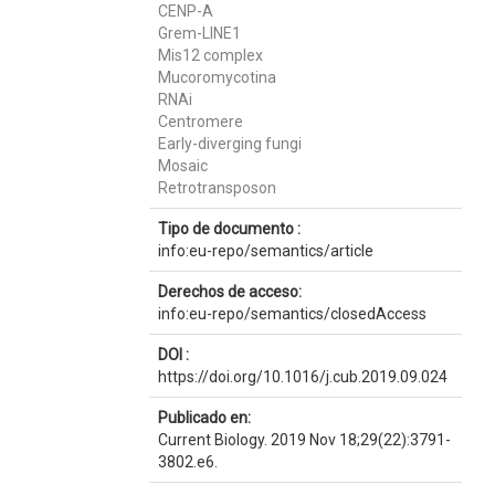
CENP-A
Grem-LINE1
Mis12 complex
Mucoromycotina
RNAi
Centromere
Early-diverging fungi
Mosaic
Retrotransposon
Tipo de documento :
info:eu-repo/semantics/article
Derechos de acceso:
info:eu-repo/semantics/closedAccess
DOI :
https://doi.org/10.1016/j.cub.2019.09.024
Publicado en:
Current Biology. 2019 Nov 18;29(22):3791-
3802.e6.