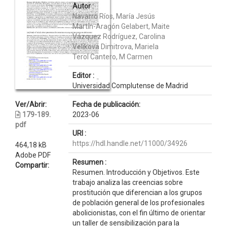
Autor :
Navarro Ríos, María Jesús
Martín-Aragón Gelabert, Maite
Vázquez Rodríguez, Carolina
Velikova Dimitrova, Mariela
Terol Cantero, M Carmen
Editor :
Universidad Complutense de Madrid
Ver/Abrir:
Fecha de publicación:
179-189.
2023-06
pdf
URI :
https://hdl.handle.net/11000/34926
464,18 kB
Adobe PDF
Resumen :
Compartir:
Resumen. Introducción y Objetivos. Este
trabajo analiza las creencias sobre
prostitución que diferencian a los grupos
de población general de los profesionales
abolicionistas, con el fin último de orientar
un taller de sensibilización para la