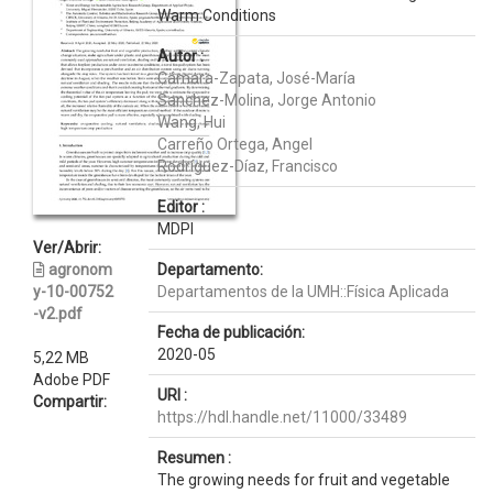
Warm Conditions
Autor :
Cámara-Zapata, José-María
Sanchez-Molina, Jorge Antonio
Wang, Hui
Carreño Ortega, Angel
Rodríguez-Díaz, Francisco
Editor :
MDPI
Ver/Abrir:
agronom
Departamento:
y-10-00752
Departamentos de la UMH::Física Aplicada
-v2.pdf
Fecha de publicación:
2020-05
5,22 MB
Adobe PDF
URI :
Compartir:
https://hdl.handle.net/11000/33489
Resumen :
The growing needs for fruit and vegetable