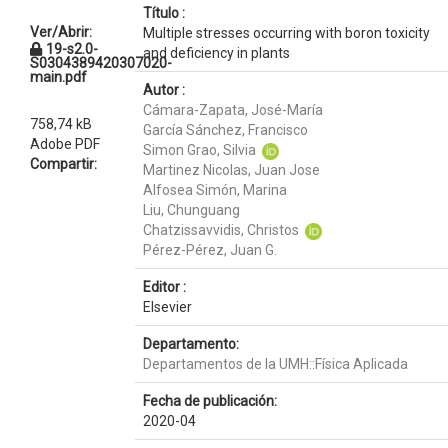
Título :
Ver/Abrir:
Multiple stresses occurring with boron toxicity
19-s2.0-
and deficiency in plants
S0304389420307020-
main.pdf
Autor :
Cámara-Zapata, José-María
758,74 kB
García Sánchez, Francisco
Adobe PDF
Simon Grao, Silvia
Compartir:
Martinez Nicolas, Juan Jose
Alfosea Simón, Marina
Liu, Chunguang
Chatzissavvidis, Christos
Pérez-Pérez, Juan G.
Editor :
Elsevier
Departamento:
Departamentos de la UMH::Física Aplicada
Fecha de publicación:
2020-04