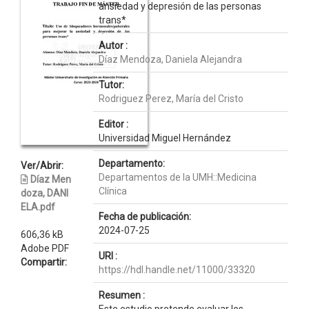
ansiedad y depresión de las personas
trans*
Autor :
Díaz Mendoza, Daniela Alejandra
Tutor:
Rodriguez Perez, María del Cristo
Editor :
Universidad Miguel Hernández
Departamento:
Ver/Abrir:
Departamentos de la UMH::Medicina
Díaz Men
Clínica
doza, DANI
ELA.pdf
Fecha de publicación:
2024-07-25
606,36 kB
Adobe PDF
URI :
Compartir:
https://hdl.handle.net/11000/33320
Resumen :