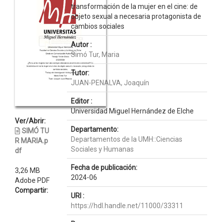
transformación de la mujer en el cine: de
objeto sexual a necesaria protagonista de
cambios sociales
Autor :
Simó Tur, Maria
Tutor:
JUAN-PENALVA, Joaquín
Editor :
Universidad Miguel Hernández de Elche
Ver/Abrir:
Departamento:
SIMÓ TU
Departamentos de la UMH::Ciencias
R MARIA.p
Sociales y Humanas
df
Fecha de publicación:
3,26 MB
2024-06
Adobe PDF
Compartir:
URI :
https://hdl.handle.net/11000/33311