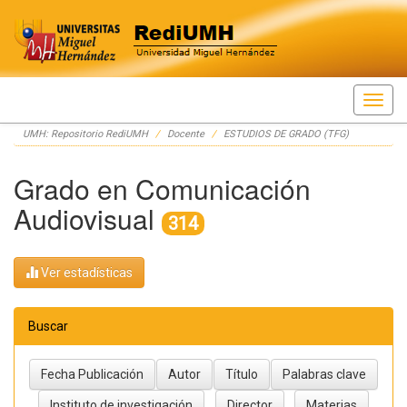
Skip
UMH: Repositorio RediUMH
Docente
ESTUDIOS DE GRADO (TFG)
navigation
Grado en Comunicación
Audiovisual
314
Ver estadísticas
Buscar