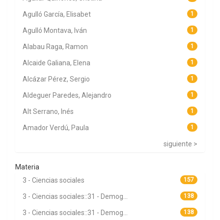
Agulló García, Elisabet
1
Agulló Montava, Iván
1
Alabau Raga, Ramon
1
Alcaide Galiana, Elena
1
Alcázar Pérez, Sergio
1
Aldeguer Paredes, Alejandro
1
Alt Serrano, Inés
1
Amador Verdú, Paula
1
siguiente >
Materia
3 - Ciencias sociales
157
3 - Ciencias sociales::31 - Demog...
138
3 - Ciencias sociales::31 - Demog...
138