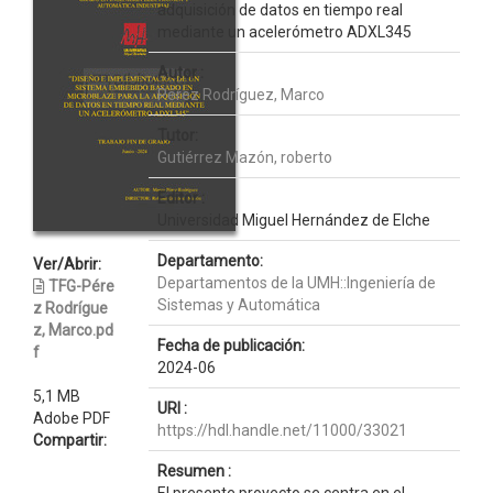
adquisición de datos en tiempo real
mediante un acelerómetro ADXL345
Autor :
Pérez Rodríguez, Marco
Tutor:
Gutiérrez Mazón, roberto
Editor :
Universidad Miguel Hernández de Elche
Departamento:
Ver/Abrir:
Departamentos de la UMH::Ingeniería de
TFG-Pére
Sistemas y Automática
z Rodrígue
z, Marco.pd
Fecha de publicación:
f
2024-06
5,1 MB
URI :
Adobe PDF
https://hdl.handle.net/11000/33021
Compartir:
Resumen :