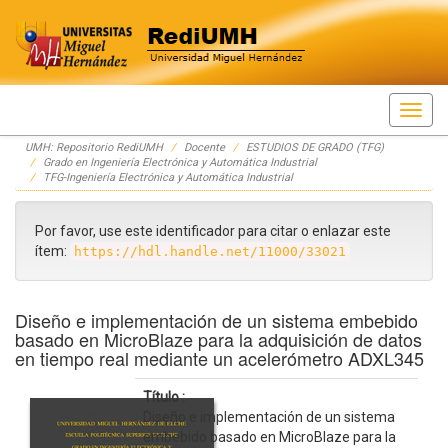
Skip
UMH: Repositorio RediUMH
Docente
ESTUDIOS DE GRADO (TFG)
navigation
Grado en Ingeniería Electrónica y Automática Industrial
TFG-Ingeniería Electrónica y Automática Industrial
Por favor, use este identificador para citar o enlazar este
ítem:
https://hdl.handle.net/11000/33021
Diseño e implementación de un sistema embebido
basado en MicroBlaze para la adquisición de datos
en tiempo real mediante un acelerómetro ADXL345
Título :
Diseño e implementación de un sistema
embebido basado en MicroBlaze para la