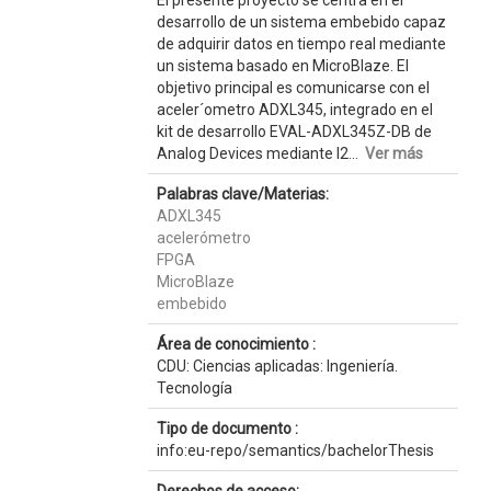
El presente proyecto se centra en el
desarrollo de un sistema embebido capaz
de adquirir datos en tiempo real mediante
un sistema basado en MicroBlaze. El
objetivo principal es comunicarse con el
aceler´ometro ADXL345, integrado en el
kit de desarrollo EVAL-ADXL345Z-DB de
Analog Devices mediante I2...
Ver más
Palabras clave/Materias:
ADXL345
acelerómetro
FPGA
MicroBlaze
embebido
Área de conocimiento :
CDU: Ciencias aplicadas: Ingeniería.
Tecnología
Tipo de documento :
info:eu-repo/semantics/bachelorThesis