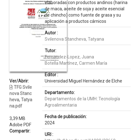
elaboradas con productos andinos (harina
de maca, aceite de soja y aceite esencial
de chincho) como fuente de grasa y su
aplicación a productos cárnicos
Autor :
Svilenova Stancheva, Tatyana
Tutor:
Fernandez-Lopez, Juana
Botella Martínez, Carmen María
Editor :
Ver/Abrir:
Universidad Miguel Hernández de Elche
TFG Svile
Departamento:
nova Stanc
Departamentos de la UMH::Tecnología
heva, Tatya
Agroalimentaria
na.pdf
Fecha de publicación:
3,39 MB
2024
Adobe PDF
Compartir:
URI :