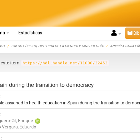
oma
Estadísticas
Bib
UMH
SALUD PÚBLICA, HISTORIA DE LA CIENCIA Y GINECOLOGÍA
Artículos Salud Púb
r este ítem:
https://hdl.handle.net/11000/32453
ain during the transition to democracy
:
le assigned to health education in Spain during the transition to democ
:
uero-Gil, Enrique
 Vergara, Eduardo
: