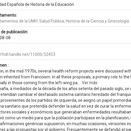
dad Española de Historia de la Educación
tamento:
amentos de la UMH::Salud Pública, Historia de la Ciencia y Ginecología
 de publicación:
08-08
://hdl.handle.net/11000/32453
en :
ain, in the mid-1970s, several health reform projects were discussed wi
 inherited from Francoism. In all these proposals, a primary role to th
ally in those coming from the left-wing pa...
Ver más
paña, a mediados de la década de los años setenta del pasado siglo, se 
retendían cambiar el desfasado sistema sanitario heredado del franqui
 provenientes de los partidos de izquierda, se asignó un papel primordial
a sanitario que pretendía defender la salud en vez de curar la enferme
actores sociales y económicos que generaban enfermedades resultaban c
ió como un medio para que la población participase en la planificación, g
 afirmaciones genéricas supusieron, en muchas ocasiones, versiones ing
res a las propuestas por el gobierno. Frecuentemente se defendió el pap