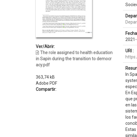
Socie
Depar
Depart
Fecha
2021-
Ver/Abrir:
URI :
The role assigned to health education
https
in Sapin during the transition to democr
acy.pdf
Resum
In Sp
363,74 kB
system
Adobe PDF
especi
Compartir:
En Es
que p
en las
sistem
los f
concib
Estas
simila