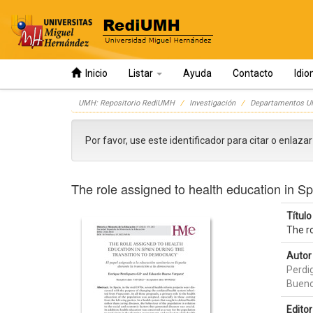
Inicio
Listar
Ayuda
Contacto
Idi
Skip
UMH: Repositorio RediUMH
Investigación
Departamentos 
navigation
Por favor, use este identificador para citar o enlaza
The role assigned to health education in Sp
Título 
The ro
Autor 
Perdig
Bueno
Editor 