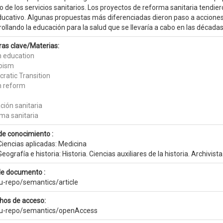
o de los servicios sanitarios. Los proyectos de reforma sanitaria tendie
educativo. Algunas propuestas más diferenciadas dieron paso a acciones
ollando la educación para la salud que se llevaría a cabo en las décadas
ras clave/Materias:
h education
oism
ratic Transition
h reform
ción sanitaria
ma sanitaria
de conocimiento :
Ciencias aplicadas: Medicina
eografía e historia: Historia. Ciencias auxiliares de la historia. Archivi
de documento :
eu-repo/semantics/article
hos de acceso:
eu-repo/semantics/openAccess