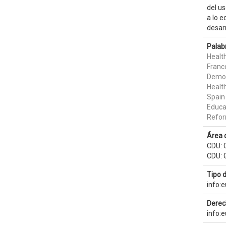
del us
a lo 
desarr
Palab
Healt
Franc
Democ
Healt
Spain
Educa
Refor
Área 
CDU: 
CDU: G
Tipo 
info:
Derec
info: