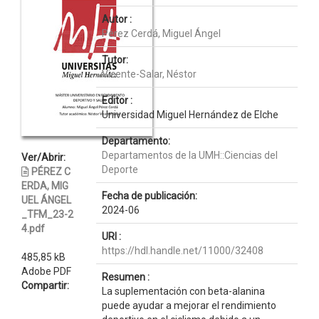
Autor :
Pérez Cerdá, Miguel Ángel
Tutor:
Vicente-Salar, Néstor
Editor :
Universidad Miguel Hernández de Elche
Departamento:
Departamentos de la UMH::Ciencias del
Ver/Abrir:
Deporte
PÉREZ C
ERDA, MIG
Fecha de publicación:
UEL ÁNGEL
2024-06
_TFM_23-2
4.pdf
URI :
https://hdl.handle.net/11000/32408
485,85 kB
Adobe PDF
Resumen :
Compartir:
La suplementación con beta-alanina
puede ayudar a mejorar el rendimiento