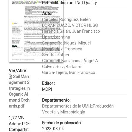
Rehabilitation and Nut Quality
Autor :
Cárceles Rodríguez, Belén
DURAN ZUAZO, VICTOR HUGO
Herencia Galán, Juan Francisco
Lipan, Leontina
Soriano Rodríguez, Miguel
Hernández, Francisca
Sendra, Esther
Carbonell-Barrachina, Ángel A.
Gálvez Ruiz, Baltasar
Ver/Abrir:
García-Tejero, Iván Francisco
Soil Man
agement S
Editor :
trategies in
MDPI
Organic Al
mond Orch
Departamento:
ards.pdf
Departamentos de la UMH::Producción
Vegetal y Microbiología
1,77 MB
Fecha de publicación:
Adobe PDF
2023-03-04
Compartir: