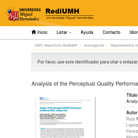
Inicio
Listar
Ayuda
Contacto
Idi
Skip
UMH: Repositorio RediUMH
Investigación
Departamentos 
navigation
Por favor, use este identificador para citar o enlaza
Analysis of the Perceptual Quality Perform
Título 
Analy
Autor 
Ruiz A
López
Perez
Martí