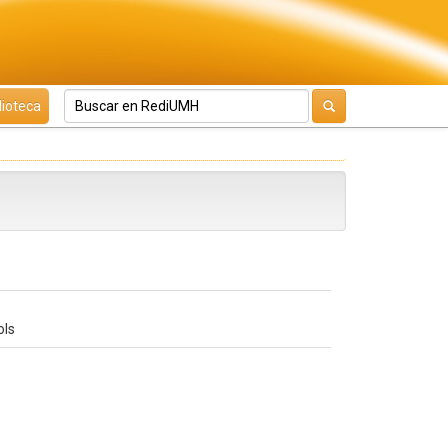
lioteca
ols