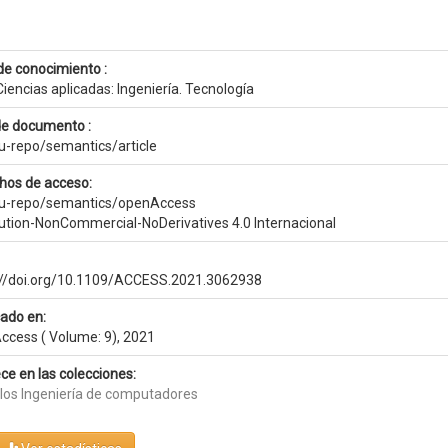
de conocimiento :
iencias aplicadas: Ingeniería. Tecnología
de documento :
eu-repo/semantics/article
hos de acceso:
eu-repo/semantics/openAccess
bution-NonCommercial-NoDerivatives 4.0 Internacional
://doi.org/10.1109/ACCESS.2021.3062938
cado en:
Access ( Volume: 9), 2021
ce en las colecciones:
ulos Ingeniería de computadores