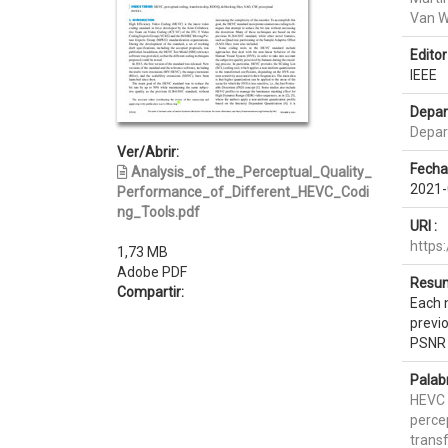
Van W
Editor 
IEEE
Depar
Depar
Ver/Abrir:
Fecha
Analysis_of_the_Perceptual_Quality_
2021-
Performance_of_Different_HEVC_Codi
ng_Tools.pdf
URI :
https
1,73 MB
Adobe PDF
Resum
Compartir:
Each 
previ
PSNR 
Palab
HEVC
perce
trans