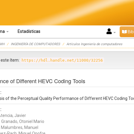
oma
Estadísticas
Bib
UMH
INGENIERÍA DE COMPUTADORES
Artículos Ingeniería de computadores
r este ítem:
https://hdl.handle.net/11000/32256
ance of Different HEVC Coding Tools
:
sis of the Perceptual Quality Performance of Different HEVC Coding To
:
tencia, Javier
 Granado, Otoniel Mario
 Malumbres, Manuel
nez-Rach, Miguel Onofre