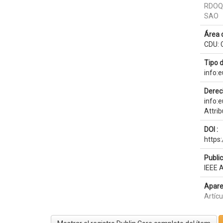
RDOQ
SAO
Área 
CDU: C
Tipo 
info:
Derec
info:
Attri
DOI :
https
Publi
IEEE 
Apare
Artíc