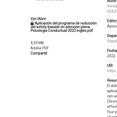
Autor 
Verdú
QUIL
Ver/Abrir:
Editor 
Aplicación del programa de reducción
Apics
del estrés basado en atencion plena
Psicología Conductual 2022 ingles.pdf
Depar
Depar
4,59 MB
Adobe PDF
Fecha
Compartir:
2022
URI :
https
Resum
El dol
aplic
con a
Chroni
effec
four 