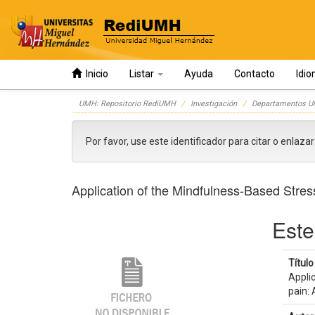
Inicio
Listar
Ayuda
Contacto
Idi
Skip
UMH: Repositorio RediUMH
Investigación
Departamentos 
navigation
Por favor, use este identificador para citar o enlaza
Application of the Mindfulness-Based Stress
Este
Título 
Appli
pain: 