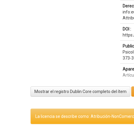
Derec
info:
Attri
DOI :
https
Publi
Psicol
373-3
Apare
Artíc
Mostrar el registro Dublin Core completo del ítem
La licencia se describe como: Atribución-NonComerci