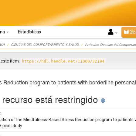
oma
Estadísticas
Bib
UMH
CIENCIAS DEL COMPORTAMIENTO Y SALUD
Artículos Ciencias del Comportam
r este ítem:
https://hdl.handle.net/11000/32194
 Reduction program to patients with borderline personalit
 recurso está restringido
:
cation of the Mindfulness-Based Stress Reduction program to patients wi
A pilot study