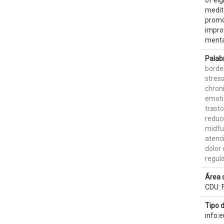
of eig
medita
promo
improv
mental
Palab
border
stres
chroni
emoti
trasto
reduc
midfu
atenc
dolor 
regul
Área 
CDU: F
Tipo 
info: