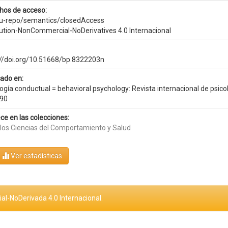
hos de acceso:
eu-repo/semantics/closedAccess
bution-NonCommercial-NoDerivatives 4.0 Internacional
://doi.org/10.51668/bp.8322203n
cado en:
ogía conductual = behavioral psychology: Revista internacional de psicologí
90
ce en las colecciones:
ulos Ciencias del Comportamiento y Salud
Ver estadísticas
al-NoDerivada 4.0 Internacional.