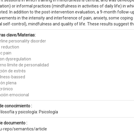
ht sessions in which training in mindfulness is central, and was develop
tion) or informal practices (mindfulness in activities of daily life) in
ted. In addition to the post-intervention evaluation, a 9-month follow
ements in the intensity and interference of pain, anxiety, some coping s
 self-control), mindfulness and quality of life. These results suggest t
ras clave/Materias:
line personality disorder
s reduction
c pain
on dysregulation
rno límite de personalidad
ción de estrés
lness-bassed
ión plena
crónico
ación emocional
de conocimiento :
ilosofía y psicología: Psicología
de documento :
eu-repo/semantics/article