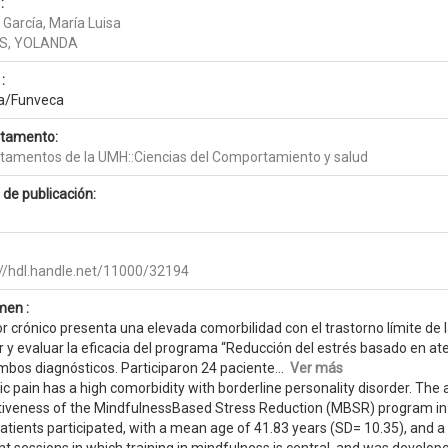
:
 García, María Luisa
ES, YOLANDA
:
a/Funveca
tamento:
tamentos de la UMH::Ciencias del Comportamiento y salud
 de publicación:
://hdl.handle.net/11000/32194
en :
or crónico presenta una elevada comorbilidad con el trastorno límite de l
ar y evaluar la eficacia del programa “Reducción del estrés basado en a
mbos diagnósticos. Participaron 24 paciente...
Ver más
c pain has a high comorbidity with borderline personality disorder. The 
tiveness of the MindfulnessBased Stress Reduction (MBSR) program in 
patients participated, with a mean age of 41.83 years (SD= 10.35), and