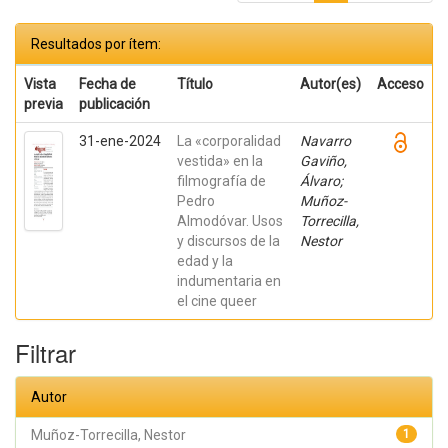
Resultados por ítem:
Vista
Fecha de
Título
Autor(es)
Acceso
previa
publicación
31-ene-2024
La «corporalidad
Navarro
vestida» en la
Gaviño,
filmografía de
Álvaro;
Pedro
Muñoz-
Almodóvar. Usos
Torrecilla,
y discursos de la
Nestor
edad y la
indumentaria en
el cine queer
Filtrar
Autor
Muñoz-Torrecilla, Nestor
1