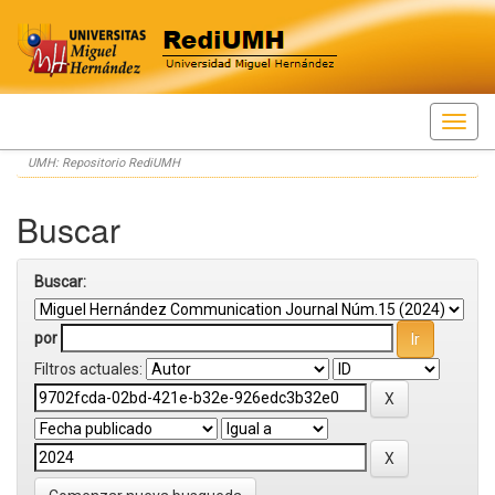
Skip
UMH: Repositorio RediUMH
navigation
Buscar
Buscar:
por
Filtros actuales: