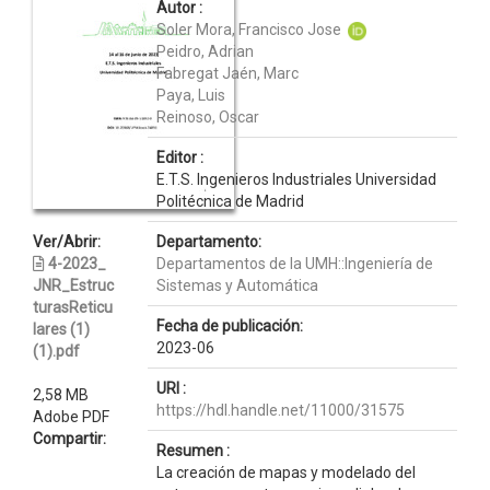
Autor :
Soler Mora, Francisco Jose
Peidro, Adrian
Fabregat Jaén, Marc
Paya, Luis
Reinoso, Oscar
Editor :
E.T.S. Ingenieros Industriales Universidad
Politécnica de Madrid
Ver/Abrir:
Departamento:
4-2023_
Departamentos de la UMH::Ingeniería de
JNR_Estruc
Sistemas y Automática
turasReticu
Fecha de publicación:
lares (1)
2023-06
(1).pdf
URI :
2,58 MB
https://hdl.handle.net/11000/31575
Adobe PDF
Compartir:
Resumen :
La creación de mapas y modelado del