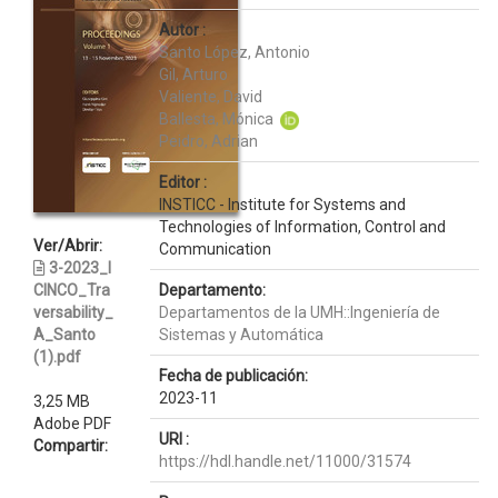
Autor :
Santo López, Antonio
Gil, Arturo
Valiente, David
Ballesta, Mónica
Peidro, Adrian
Editor :
INSTICC - Institute for Systems and
Technologies of Information, Control and
Ver/Abrir:
Communication
3-2023_I
CINCO_Tra
Departamento:
versability_
Departamentos de la UMH::Ingeniería de
A_Santo
Sistemas y Automática
(1).pdf
Fecha de publicación:
2023-11
3,25 MB
Adobe PDF
URI :
Compartir:
https://hdl.handle.net/11000/31574