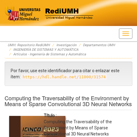
Skip
UMH: Repositorio RediUMH
Investigación
Departamentos UMH
navigation
INGENIERÍA DE SISTEMAS Y AUTOMÁTICA
Artículos - Ingeniería de Sistemas y Automática
Por favor, use este identificador para citar o enlazar este
ítem:
https://hdl.handle.net/11000/31574
Computing the Traversability of the Environment by
Means of Sparse Convolutional 3D Neural Networks
Título :
Computing the Traversability of the
Environment by Means of Sparse
Convolutional 3D Neural Networks