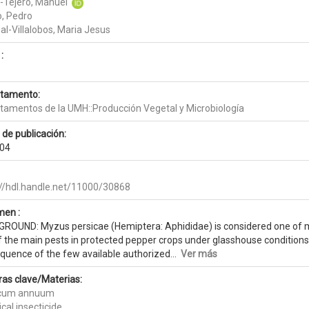
-Tejero, Manuel
o, Pedro
al-Villalobos, Maria Jesus
:
tamento:
tamentos de la UMH::Producción Vegetal y Microbiología
 de publicación:
04
://hdl.handle.net/11000/30868
en :
ROUND: Myzus persicae (Hemiptera: Aphididae) is considered one of most
 the main pests in protected pepper crops under glasshouse conditions in
quence of the few available authorized...
Ver más
ras clave/Materias:
icum annuum
cal insecticide