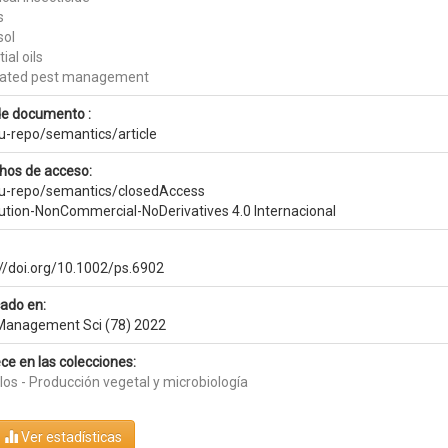
s
sol
ial oils
rated pest management
de documento :
eu-repo/semantics/article
hos de acceso:
eu-repo/semantics/closedAccess
bution-NonCommercial-NoDerivatives 4.0 Internacional
://doi.org/10.1002/ps.6902
cado en:
Management Sci (78) 2022
ce en las colecciones:
los - Producción vegetal y microbiología
Ver estadísticas