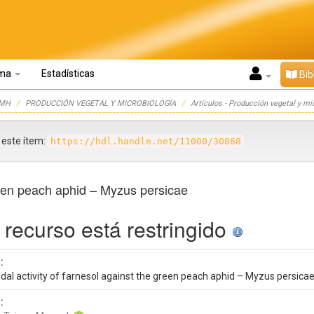
oma
Estadísticas
Bib
UMH
PRODUCCIÓN VEGETAL Y MICROBIOLOGÍA
Artículos - Producción vegetal y mi
r este ítem:
https://hdl.handle.net/11000/30868
green peach aphid – Myzus persicae
 recurso está restringido
:
dal activity of farnesol against the green peach aphid – Myzus persica
: