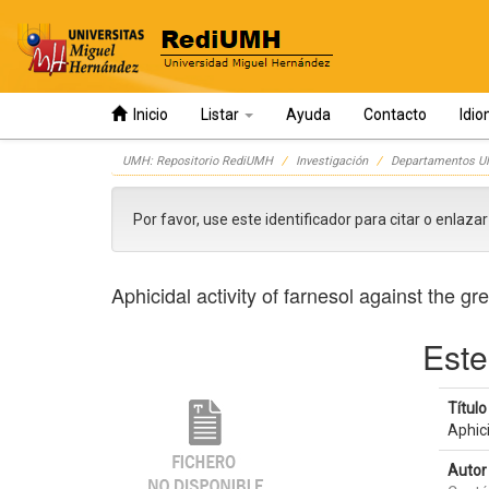
Inicio
Listar
Ayuda
Contacto
Idi
Skip
UMH: Repositorio RediUMH
Investigación
Departamentos 
navigation
Por favor, use este identificador para citar o enlaza
Aphicidal activity of farnesol against the 
Este
Título 
Aphici
Autor 