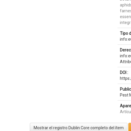
aphid
farne
essent
integ
Tipo 
info:
Derec
info:
Attri
DOI :
https
Publi
Pest 
Apare
Artícu
Mostrar el registro Dublin Core completo del ítem