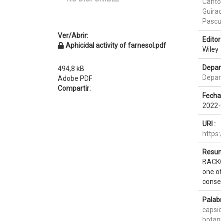
Cantó
Guira
Pascu
Ver/Abrir:
Editor 
Aphicidal activity of farnesol.pdf
Wiley
Depar
494,8 kB
Depar
Adobe PDF
Compartir:
Fecha
2022-
URI :
https
Resum
BACKG
one of
conse
Palab
caps
botani