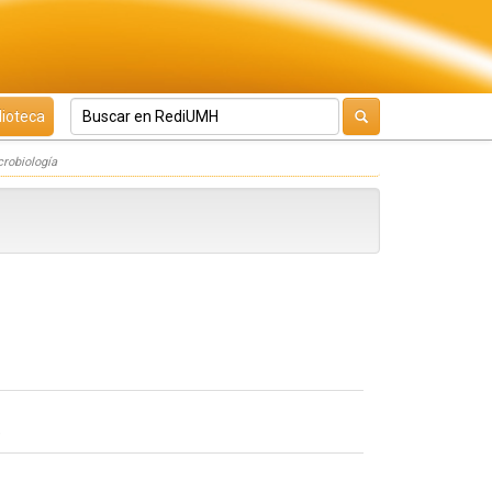
lioteca
crobiología
e