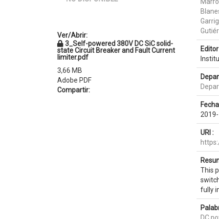
Marro
Blane
Garri
Gutié
Ver/Abrir:
3_Self-powered 380V DC SiC solid-
Editor 
state Circuit Breaker and Fault Current
limiter.pdf
Instit
3,66 MB
Depar
Adobe PDF
Depar
Compartir:
Fecha
2019-
URI :
https
Resum
This p
switch
fully 
Palab
DC po