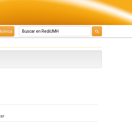
lioteca
ter