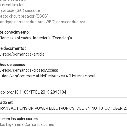
current limiter
n carbide (SiC) cascode
state circuit breaker (SSCB)
andgap semiconductors (WBG) semiconductors
de conocimiento :
iencias aplicadas: Ingeniería. Tecnología
de documento :
eu-repo/semantics/article
hos de acceso:
eu-repo/semantics/closedAccess
bution-NonCommercial-NoDerivatives 4.0 Internacional
//doi.org/10.1109/TPEL.2019.2893104
cado en:
TRANSACTIONS ON POWER ELECTRONICS, VOL. 34, NO. 10, OCTOBER 2
ce en las colecciones:
ulos Ingeniería Comunicaciones