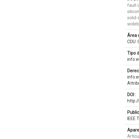
fault 
silico
solid-
wideb
Área 
CDU: C
Tipo 
info:
Derec
info:
Attri
DOI :
http:
Publi
IEEE 
Apare
Artíc