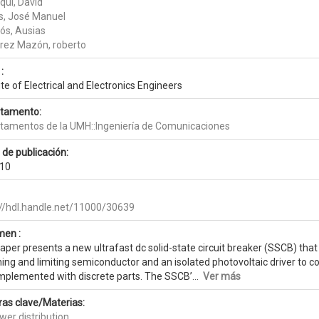
quí, David
s, José Manuel
gós, Ausias
rrez Mazón, roberto
:
ute of Electrical and Electronics Engineers
tamento:
tamentos de la UMH::Ingeniería de Comunicaciones
 de publicación:
10
://hdl.handle.net/11000/30639
en :
aper presents a new ultrafast dc solid-state circuit breaker (SSCB) tha
ing and limiting semiconductor and an isolated photovoltaic driver to c
implemented with discrete parts. The SSCB’...
Ver más
ras clave/Materias:
wer distribution