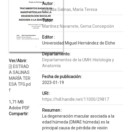
Autor :
Estrada Salinas, María Teresa
Tutor:
Martínez Navarrete, Gema Concepción
Editor :
Universidad Miguel Hernández de Elche
Departamento:
Departamentos de la UMH::Histología y
Ver/Abrir:
Anatomía
ESTRAD
A SALINAS
Fecha de publicación:
MARÍA TER
2023-01-19
ESA TFG.pd
f
URI :
https://hdl.handle.net/11000/29817
1,71 MB
Adobe PDF
Resumen :
Compartir:
La degeneración macular asociada a la
edad húmeda (DMAE húmeda) es la
principal causa de pérdida de visión