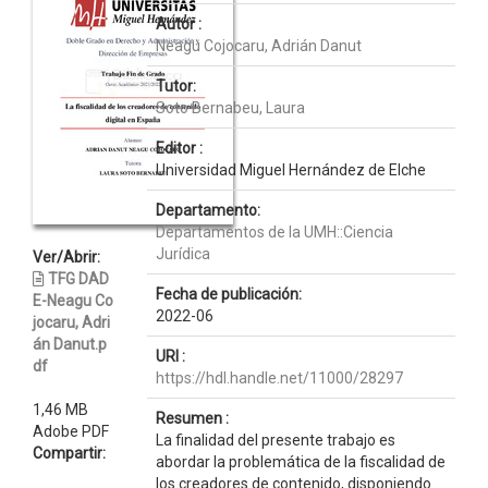
Autor :
Neagu Cojocaru, Adrián Danut
Tutor:
Soto Bernabeu, Laura
Editor :
Universidad Miguel Hernández de Elche
Departamento:
Departamentos de la UMH::Ciencia
Jurídica
Ver/Abrir:
TFG DAD
Fecha de publicación:
E-Neagu Co
2022-06
jocaru, Adri
án Danut.p
URI :
df
https://hdl.handle.net/11000/28297
1,46 MB
Resumen :
Adobe PDF
La finalidad del presente trabajo es
Compartir:
abordar la problemática de la fiscalidad de
los creadores de contenido, disponiendo